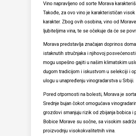
Vino napravljeno od sorte Morava karakteriš
Takođe, za ovo vino je karakterističan visok 
karakter. Zbog ovih osobina, vino od Morav
ljubiteljima vina, te se očekuje da će se po
Morava predstavlja značajan doprinos domaćoj 
istaknutih stručnjaka i njihovoj posvećenost
mogu uspešno gajiti u našim klimatskim usl
dugom tradicijom i iskustvom u selekciji i op
ulogu u unapređenju vinogradarstva u Srbiji.
Pored otpornosti na bolesti, Morava je sort
Srednje bujan čokot omogućava vinogradarim
grozdovi smanjuju rizik od zbijanja bobica i
Bobice Morave su sočne, sa visokim sadržaje
proizvodnju visokokvalitetnih vina.