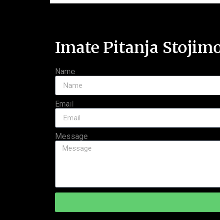
Imate Pitanja Stojim
Name
Email
Message