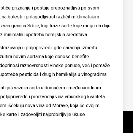
iče priznanje i postaje prepoznatljiva po svom
na bolesti i prilagodljivost različitim klimatskim
zvan granica Srbije, koji traže sorte koje mogu da daju
uz minimalnu upotrebu hemijskih sredstava.
traživanja u poljoprivredi, gde saradnja između
 rezultira novim sortama koje donose benefite
 doprinosi raznovrsnosti vinske ponude, već i pomaže
otrebe pesticida i drugih hemikalija u vinogradima.
tati još važnija sorta u domaćem i međunarodnom
poljoprivrede i proizvodnji vina vrhunskog kvaliteta.
enjem iščekuju nova vina od Morave, koja će svojim
 karte i zadovoljiti najprobirljivije ukuse.