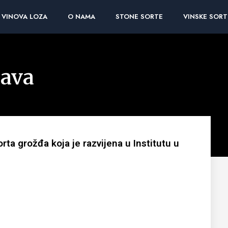
VINOVA LOZA
O NAMA
STONE SORTE
VINSKE SORT
ava
rta grožđa koja je razvijena u Institutu u