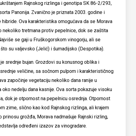
 ukrštanjem Rajnskog rizlinga i genotipa SK 86-2/293,
 sorta Panonija. Zvanično je priznata 2003. godine i
 hibride. Ova karakteristika omogućava da se Morava
 nekoliko tretmana protiv pepelnice, dok se zaštita
 Najviše se gaji u Fruškogorskom vinogorju, ali se
o što su valjevsko (Jelić) i šumadijsko (Despotika).
je srednje bujan. Grozdovi su konusnog oblika i
 srednje veličine, sa sočnom pulpom i karakterističnog
va započinje vegetaciju nekoliko dana ranije u
va oko nedelju dana kasnije. Ova sorta pokazuje visoku
a, dok je otpornost na pepelnicu osrednja. Otpornost
m zime, slično kao kod Rajnskog rizlinga, ali krajem
 o prinosu grožđa, Morava nadmašuje Rajnski rizling,
redstavlja određeni izazov za vinogradare.