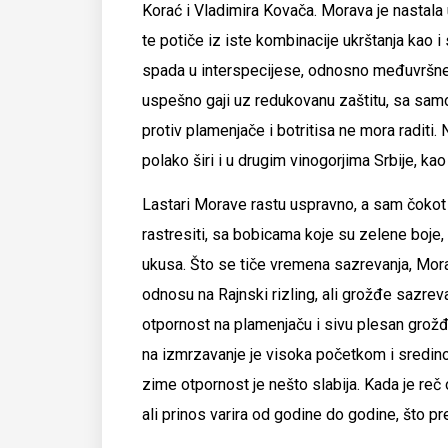
Korać i Vladimira Kovača. Morava je nastala
te potiče iz iste kombinacije ukrštanja kao i
spada u interspecijese, odnosno međuvršne
uspešno gaji uz redukovanu zaštitu, sa samo
protiv plamenjače i botritisa ne mora raditi.
polako širi i u drugim vinogorjima Srbije, ka
Lastari Morave rastu uspravno, a sam čokot 
rastresiti, sa bobicama koje su zelene boje,
ukusa. Što se tiče vremena sazrevanja, Mora
odnosu na Rajnski rizling, ali grožđe sazre
otpornost na plamenjaču i sivu plesan grožđ
na izmrzavanje je visoka početkom i sredino
zime otpornost je nešto slabija. Kada je reč
ali prinos varira od godine do godine, što p