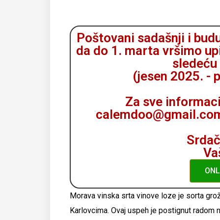
Poštovani sadašnji i bud
da do 1. marta vršimo up
sledeću
(jesen 2025. - 
Za sve informaci
calemdoo@gmail.com i
Srdač
Va
ONL
Morava vinska srta vinove loze je sorta grož
Karlovcima. Ovaj uspeh je postignut radom n