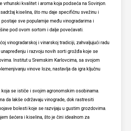
e vrhunski kvalitet i aroma koja podseća na Sovinjon.
sadržaj kiselina, što mu daje specifičnu svežinu i
e postaje sve popularnije među vinogradarima i
vršine pod ovom sortom i dalje povećavati.
vinogradarskoj i vinarskoj tradiciji, zahvaljujući radu
i unapređenju i razvoju novih sorti grožđa koje se
ovima. Institut u Sremskim Karlovcima, sa svojom
lemenjivanju vinove loze, nastavlja da igra ključnu
a koja se ističe i svojim agronomskim osobinama.
a da lakše održavaju vinograde, dok rastresiti
 pojave bolesti koje se razvijaju u gustim grozdovima.
m šećera i kiselina, što je čini idealnom za