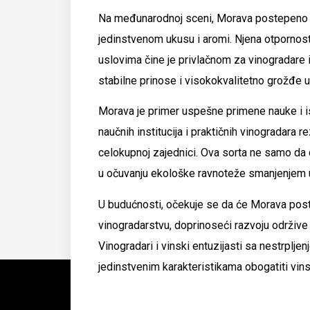
Na međunarodnoj sceni, Morava postepeno st
jedinstvenom ukusu i aromi. Njena otpornost 
uslovima čine je privlačnom za vinogradare i
stabilne prinose i visokokvalitetno grožđe 
Morava je primer uspešne primene nauke i is
naučnih institucija i praktičnih vinogradara
celokupnoj zajednici. Ova sorta ne samo da
u očuvanju ekološke ravnoteže smanjenjem up
U budućnosti, očekuje se da će Morava pos
vinogradarstvu, doprinoseći razvoju održive 
Vinogradari i vinski entuzijasti sa nestrplj
jedinstvenim karakteristikama obogatiti vinske