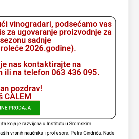
ući vinogradari, podsećamo vas
is za ugovaranje proizvodnje za
 sezonu sadnje
proleće 2026.godine).
je nas kontaktirajte na
li na telefon 063 436 095.
an pozdrav!
š CALEM
INE PRODAJA
đa koja je razvijena u Institutu u Sremskim
aših vrsnih naučnika i profesora: Petra Cindrića, Nade