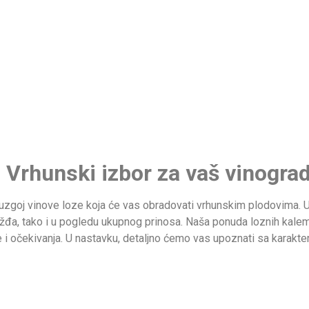
– Vrhunski izbor za vaš vinogra
 uzgoj vinove loze koja će vas obradovati vrhunskim plodovima. U
ožđa, tako i u pogledu ukupnog prinosa. Naša ponuda loznih kalem
ve i očekivanja. U nastavku, detaljno ćemo vas upoznati sa karakte
ju sa ciljem proizvodnje grožđa koje je namenjeno konzumaciji u 