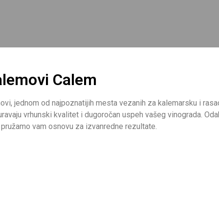
kalemovi Calem
enovi, jednom od najpoznatijih mesta vezanih za kalemarsku i ras
guravaju vrhunski kvalitet i dugoročan uspeh vašeg vinograda. O
a, pružamo vam osnovu za izvanredne rezultate.