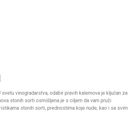
d
 svetu vinogradarstva, odabir pravih kalemova je ključan za
ova stonih sorti osmišljena je s ciljem da vam pruži
ristikama stonih sorti, prednostima koje nude, kao i sa svim
svežem stanju, umesto za pravljenje vina. Ove sorte se