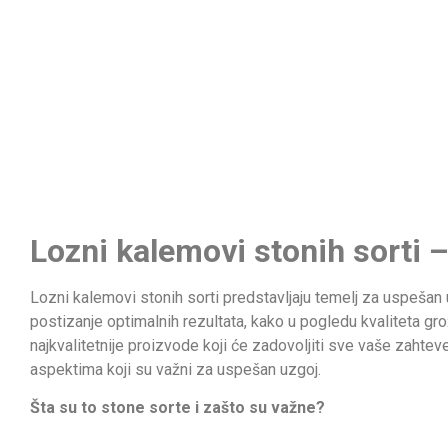
Lozni kalemovi stonih sorti 
Lozni kalemovi stonih sorti predstavljaju temelj za uspešan
postizanje optimalnih rezultata, kako u pogledu kvaliteta gr
najkvalitetnije proizvode koji će zadovoljiti sve vaše zahte
aspektima koji su važni za uspešan uzgoj.
Šta su to stone sorte i zašto su važne?
Stone sorte su specifična vrsta vinove loze, koje se uzgaja