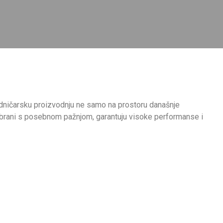
adničarsku proizvodnju ne samo na prostoru današnje
dabrani s posebnom pažnjom, garantuju visoke performanse i