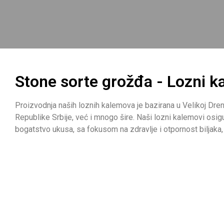
Stone sorte grožđa - Lozni 
Proizvodnja naših loznih kalemova je bazirana u Velikoj Dr
Republike Srbije, već i mnogo šire. Naši lozni kalemovi osi
bogatstvo ukusa, sa fokusom na zdravlje i otpornost biljak