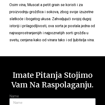
Osim vina, Muscat a petit grain se koristi i za
proizvodnju grožđica i sokova, zbog svoje izuzetne
slatkoće i bogatog ukusa. Zahvaljujući svojoj dugoj
istoriji i prilagodljivosti, ova sorta je postala jedna od
najrasprostranjenijih i najpoznatijih sorti grožđa u
svetu, cenjena kako od vinara tako i od ljubitelja vina.
Imate Pitanja Stojimo
Vam Na Raspolaganju.
Name