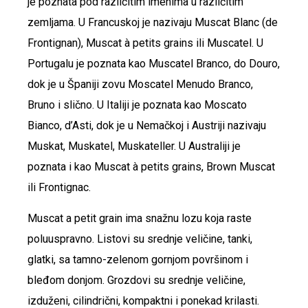
je poznata pod različitim imenima u različitim
zemljama. U Francuskoj je nazivaju Muscat Blanc (de
Frontignan), Muscat à petits grains ili Muscatel. U
Portugalu je poznata kao Muscatel Branco, do Douro,
dok je u Španiji zovu Moscatel Menudo Branco,
Bruno i slično. U Italiji je poznata kao Moscato
Bianco, d’Asti, dok je u Nemačkoj i Austriji nazivaju
Muskat, Muskatel, Muskateller. U Australiji je
poznata i kao Muscat à petits grains, Brown Muscat
ili Frontignac.
Muscat a petit grain ima snažnu lozu koja raste
poluuspravno. Listovi su srednje veličine, tanki,
glatki, sa tamno-zelenom gornjom površinom i
bleđom donjom. Grozdovi su srednje veličine,
izduženi, cilindrični, kompaktni i ponekad krilasti.