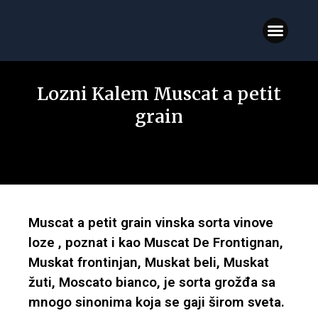
VINOVA LOZA
STONE SORTE
VINSKE SORTE
VINOVA LOZA BLOG
Lozni Kalem Muscat a petit
grain
Muscat a petit grain vinska sorta vinove
loze , poznat i kao Muscat De Frontignan,
Muskat frontinjan, Muskat beli, Muskat
žuti, Moscato bianco, je sorta grožđa sa
mnogo sinonima koja se gaji širom sveta.