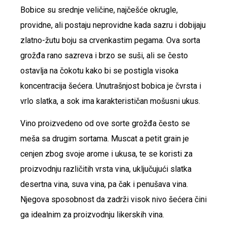
Bobice su srednje veličine, najčešće okrugle,
providne, ali postaju neprovidne kada sazru i dobijaju
zlatno-žutu boju sa crvenkastim pegama. Ova sorta
grožđa rano sazreva i brzo se suši, ali se često
ostavlja na čokotu kako bi se postigla visoka
koncentracija šećera. Unutrašnjost bobica je čvrsta i
vrlo slatka, a sok ima karakterističan mošusni ukus.
Vino proizvedeno od ove sorte grožđa često se
meša sa drugim sortama. Muscat a petit grain je
cenjen zbog svoje arome i ukusa, te se koristi za
proizvodnju različitih vrsta vina, uključujući slatka
desertna vina, suva vina, pa čak i penušava vina.
Njegova sposobnost da zadrži visok nivo šećera čini
ga idealnim za proizvodnju likerskih vina.