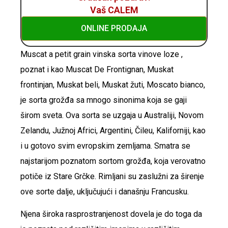
Vaš CALEM
ONLINE PRODAJA
Muscat a petit grain vinska sorta vinove loze ,
poznat i kao Muscat De Frontignan, Muskat
frontinjan, Muskat beli, Muskat žuti, Moscato bianco,
je sorta grožđa sa mnogo sinonima koja se gaji
širom sveta. Ova sorta se uzgaja u Australiji, Novom
Zelandu, Južnoj Africi, Argentini, Čileu, Kaliforniji, kao
i u gotovo svim evropskim zemljama. Smatra se
najstarijom poznatom sortom grožđa, koja verovatno
potiče iz Stare Grčke. Rimljani su zaslužni za širenje
ove sorte dalje, uključujući i današnju Francusku.
Njena široka rasprostranjenost dovela je do toga da