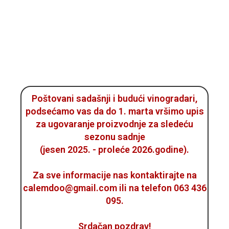
Poštovani sadašnji i budući vinogradari,
podsećamo vas da do 1. marta vršimo upis
za ugovaranje proizvodnje za sledeću
sezonu sadnje
(jesen 2025. - proleće 2026.godine).
Za sve informacije nas kontaktirajte na
calemdoo@gmail.com ili na telefon 063 436
095.
Srdačan pozdrav!