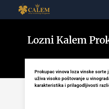
Lozni Kalem Pro
Prokupac vinova loza vinske sorte
uživa visoko poštovanje u vinograda
karakteristika i prilagodljivosti raz