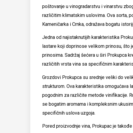
poštovanje u vinogradarstvu i vinarstvu zbog 
različitim klimatskim uslovima. Ova sorta, 
Kameničarka i Crnka, odražava bogatu istoriju
Jedna od najistaknutijih karakteristika Prok
lastare koji doprinose velikom prinosu, što 
prinosima. Sadržaj šećera u širi Prokupca k
različitih vrsta vina sa specifičnim karakteri
Grozdovi Prokupca su srednje veliki do velik
strukturom. Ova karakteristika omogućava l
pogodnim za različite metode vinifikacije. R
se bogatim aromama i kompleksnim ukusima, 
specifičnih uslova uzgoja.
Pored proizvodnje vina, Prokupac je takođe 