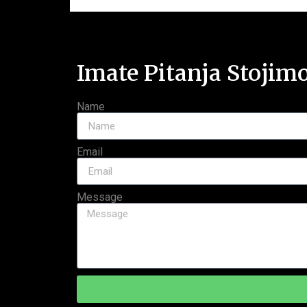
Imate Pitanja Stojim
Name
Email
Message