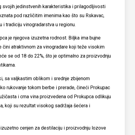
svojih jedinstvenih karakteristika i prilagodljivosti
poznata pod različitim imenima kao što su Rskavac,
 i tradiciju vinogradarstva u regionu.
upca je njegova izuzetna rodnost. Biljka ima bujne
je čini atraktivnom za vinogradare koji teže visokim
reće se od 18 do 22%, što je optimalno za proizvodnju
stikama.
i, sa valjkastim oblikom i srednje zbijenom
ako rukovanje tokom berbe i prerade, čineći Prokupac
užičasta i crna vina proizvedena od Prokupca odlikuju
koji su rezultat visokog sadržaja šećera i
izuzetno cenjen za destilaciju i proizvodnju lozove