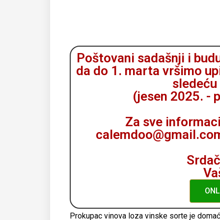
Poštovani sadašnji i bud
da do 1. marta vršimo up
sledeću
(jesen 2025. - 
Za sve informaci
calemdoo@gmail.com i
Srdač
Va
ONL
Prokupac vinova loza vinske sorte je domać