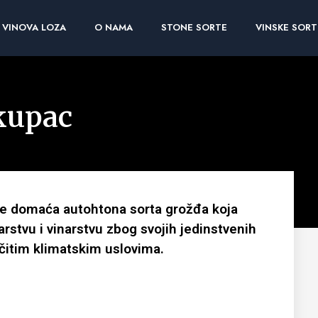
VINOVA LOZA
O NAMA
STONE SORTE
VINSKE SORT
kupac
 je domaća autohtona sorta grožđa koja
rstvu i vinarstvu zbog svojih jedinstvenih
ličitim klimatskim uslovima.