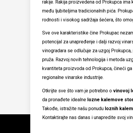
rakije. Rakija proizvedena od Prokupca ima k
među ljubiteljima tradicionalnih pića. Proku
rodnosti i visokog sadržaja šećera, što omog
Sve ove karakteristike čine Prokupac nez
potencijal za unapređenje i dalji razvoj vina
vinogradara se odlučuje za uzgoj Prokupca,
pruža. Razvoj novih tehnologija i metoda uz
kvantiteta proizvoda od Prokupca, čineći 
regionalne vinarske industrije.
Otkrijte sve što vam je potrebno o
vinovoj l
da pronađete idealne
lozne kalemove sto
Takođe, istražite našu ponudu
loznih kalem
Kontaktirajte nas danas i unapredite svoj 