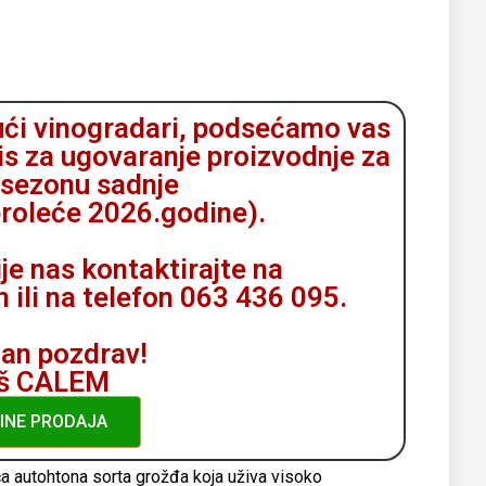
ući vinogradari, podsećamo vas
is za ugovaranje proizvodnje za
 sezonu sadnje
proleće 2026.godine).
je nas kontaktirajte na
li na telefon 063 436 095.
an pozdrav!
š CALEM
INE PRODAJA
a autohtona sorta grožđa koja uživa visoko