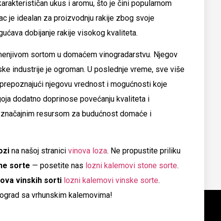
arakterističan ukus i aromu, što je čini popularnom
pac je idealan za proizvodnju rakije zbog svoje
ućava dobijanje rakije visokog kvaliteta.
amenjivom sortom u domaćem vinogradarstvu. Njegov
rske industrije je ogroman. U poslednje vreme, sve više
 prepoznajući njegovu vrednost i mogućnosti koje
goja dodatno doprinose povećanju kvaliteta i
ga značajnim resursom za budućnost domaće i
ozi
na našoj stranici
vinova loza
. Ne propustite priliku
ne sorte
— posetite nas
lozni kalemovi stone sorte
.
ova vinskih sorti
lozni kalemovi vinske sorte
.
vinograd sa vrhunskim kalemovima!