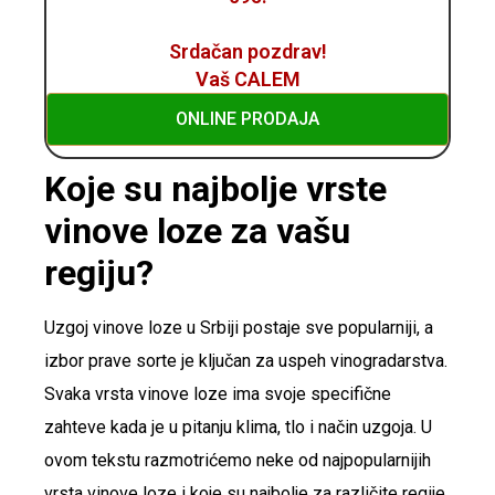
Srdačan pozdrav!
Vaš CALEM
ONLINE PRODAJA
Koje su najbolje vrste
vinove loze za vašu
regiju?
Uzgoj vinove loze u Srbiji postaje sve popularniji, a
izbor prave sorte je ključan za uspeh vinogradarstva.
Svaka vrsta vinove loze ima svoje specifične
zahteve kada je u pitanju klima, tlo i način uzgoja. U
ovom tekstu razmotrićemo neke od najpopularnijih
vrsta vinove loze i koje su najbolje za različite regije