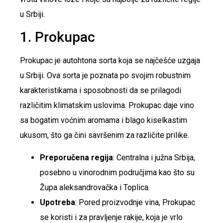
u Srbiji.
1. Prokupac
Prokupac je autohtona sorta koja se najčešće uzgaja
u Srbiji. Ova sorta je poznata po svojim robustnim
karakteristikama i sposobnosti da se prilagodi
različitim klimatskim uslovima. Prokupac daje vino
sa bogatim voćnim aromama i blago kiselkastim
ukusom, što ga čini savršenim za različite prilike.
Preporučena regija
: Centralna i južna Srbija,
posebno u vinorodnim područjima kao što su
Župa aleksandrovačka i Toplica.
Upotreba
: Pored proizvodnje vina, Prokupac
se koristi i za pravljenje rakije, koja je vrlo