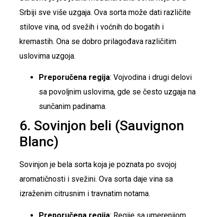
Srbiji sve više uzgaja. Ova sorta može dati različite
stilove vina, od svežih i voćnih do bogatih i
kremastih. Ona se dobro prilagođava različitim
uslovima uzgoja.
Preporučena regija
: Vojvodina i drugi delovi
sa povoljnim uslovima, gde se često uzgaja na
sunčanim padinama.
6. Sovinjon beli (Sauvignon
Blanc)
Sovinjon je bela sorta koja je poznata po svojoj
aromatičnosti i svežini. Ova sorta daje vina sa
izraženim citrusnim i travnatim notama.
Preporučena regija
: Regije sa umerenijom