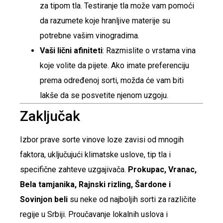
za tipom tla. Testiranje tla može vam pomoći
da razumete koje hranljive materije su
potrebne vašim vinogradima.
Vaši lični afiniteti
: Razmislite o vrstama vina
koje volite da pijete. Ako imate preferenciju
prema određenoj sorti, možda će vam biti
lakše da se posvetite njenom uzgoju.
Zaključak
Izbor prave sorte vinove loze zavisi od mnogih
faktora, uključujući klimatske uslove, tip tla i
specifične zahteve uzgajivača.
Prokupac, Vranac,
Bela tamjanika, Rajnski rizling, Šardone i
Sovinjon beli
su neke od najboljih sorti za različite
regije u Srbiji. Proučavanje lokalnih uslova i