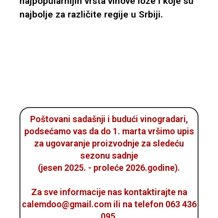
najpopularnijih vrsta vinove loze i koje su
najbolje za različite regije u Srbiji.
Poštovani sadašnji i budući vinogradari,
podsećamo vas da do 1. marta vršimo upis
za ugovaranje proizvodnje za sledeću
sezonu sadnje
(jesen 2025. - proleće 2026.godine).
Za sve informacije nas kontaktirajte na
calemdoo@gmail.com ili na telefon 063 436
095.