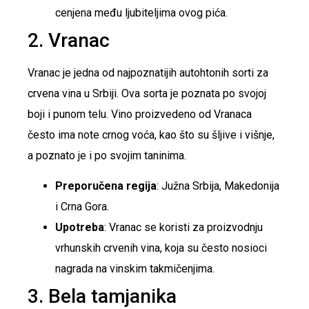
cenjena među ljubiteljima ovog pića.
2. Vranac
Vranac je jedna od najpoznatijih autohtonih sorti za
crvena vina u Srbiji. Ova sorta je poznata po svojoj
boji i punom telu. Vino proizvedeno od Vranaca
često ima note crnog voća, kao što su šljive i višnje,
a poznato je i po svojim taninima.
Preporučena regija
: Južna Srbija, Makedonija
i Crna Gora.
Upotreba
: Vranac se koristi za proizvodnju
vrhunskih crvenih vina, koja su često nosioci
nagrada na vinskim takmičenjima.
3. Bela tamjanika