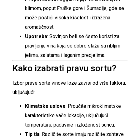
klimom, poput Fruške gore i Šumadije, gde se
može postići visoka kiselost i izražena
aromatičnost.
Upotreba
: Sovinjon beli se često koristi za
pravljenje vina koja se dobro slažu sa ribljim
jelima, salatama i laganim predjelima.
Kako izabrati pravu sortu?
Izbor prave sorte vinove loze zavisi od više faktora,
uključujući:
Klimatske uslove
: Proučite mikroklimatske
karakteristike vaše lokacije, uključujući
temperaturu, padavine i izloženost suncu.
Tip tla
: Različite sorte imaju različite zahteve