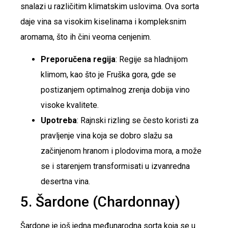
snalazi u različitim klimatskim uslovima. Ova sorta
daje vina sa visokim kiselinama i kompleksnim
aromama, što ih čini veoma cenjenim.
Preporučena regija
: Regije sa hladnijom
klimom, kao što je Fruška gora, gde se
postizanjem optimalnog zrenja dobija vino
visoke kvalitete.
Upotreba
: Rajnski rizling se često koristi za
pravljenje vina koja se dobro slažu sa
začinjenom hranom i plodovima mora, a može
se i starenjem transformisati u izvanredna
desertna vina.
5. Šardone (Chardonnay)
Šardone je još jedna međunarodna sorta koja se u