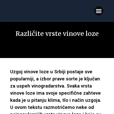
VINOVA LOZA
STONE SORTE
VINSKE SORTE
VINOVA LOZA BLOG
Različite vrste vinove loze
Uzgoj vinove loze u Srbiji postaje sve
popularniji, a izbor prave sorte je ključan
za uspeh vinogradarstva. Svaka vrsta
vinove loze ima svoje specifične zahteve
kada je u pitanju klima, tlo i način uzgoja.
U ovom tekstu razmotrićemo neke od