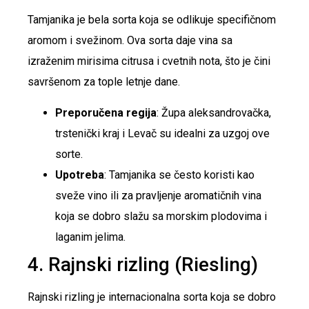
Tamjanika je bela sorta koja se odlikuje specifičnom
aromom i svežinom. Ova sorta daje vina sa
izraženim mirisima citrusa i cvetnih nota, što je čini
savršenom za tople letnje dane.
Preporučena regija
: Župa aleksandrovačka,
trstenički kraj i Levač su idealni za uzgoj ove
sorte.
Upotreba
: Tamjanika se često koristi kao
sveže vino ili za pravljenje aromatičnih vina
koja se dobro slažu sa morskim plodovima i
laganim jelima.
4. Rajnski rizling (Riesling)
Rajnski rizling je internacionalna sorta koja se dobro